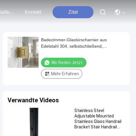
Veranstaltungen
Kontakt
Zitat
Badezimmer-Glastürscharnier aus
Edelstahl 304, selbstschließend,
verstellbar, 90-Grad-Schließung
Wir Reden Jetzt.
Mehr Erfahren
Verwandte Videos
Stainless Steel
Adjustable Mounted
Stainless Glass Handrail
Bracket Stair Handrail
Frameless Glass Bracket