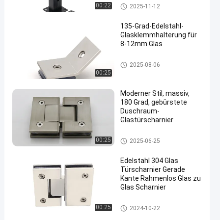
Clamp
Glasduschscharnier
00:22
2025-11-12
135-Grad-Edelstahl-
Glasklemmhalterung für
8-12mm Glas
Glasduschscharnier
2025-08-06
00:25
Moderner Stil, massiv,
180 Grad, gebürstete
Duschraum-
Glastürscharnier
Glasduschscharnier
00:25
2025-06-25
Edelstahl 304 Glas
Türscharnier Gerade
Kante Rahmenlos Glas zu
Glas Scharnier
Glasduschscharnier
00:25
2024-10-22