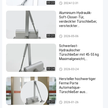
Hydraulischer Türschließer
00:23
2024-12-31
Aluminium-Hydraulik-
Soft-Closer-Tür,
verdeckter Türschließer,
versteckter
automatischer
Türschließer
Hydraulischer Türschließer
00:21
2026-05-06
Schwerlast-
Hydraulischer
Türschließer mit 45-55 kg
Maximalgewicht,
zweistufig verstellbarer
Geschwindigkeit und 5-
Hydraulischer Türschließer
00:24
2026-03-24
Jahresgarantie
Hersteller hochwertiger
Ferme Porte
Automatique-
Türschließer aus
Aluminiumlegierung
Hydraulischer Türschließer
00:21
2026-01-26