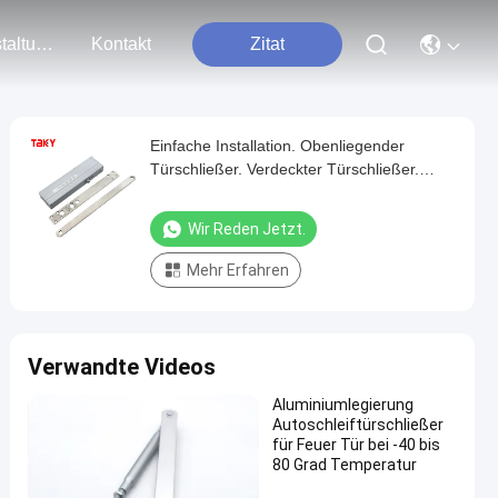
Veranstaltungen
Kontakt
Zitat
Einfache Installation. Obenliegender
Türschließer. Verdeckter Türschließer.
Automatischer Türschließer mit
einstellbarer Geschwindigkeit
Wir Reden Jetzt.
Mehr Erfahren
Verwandte Videos
Aluminiumlegierung
Autoschleiftürschließer
für Feuer Tür bei -40 bis
80 Grad Temperatur