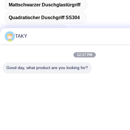
Mattschwarzer Duschglastürgriff
Quadratischer Duschgriff SS304
SS304 Duschglastürgriff
TAKY
12:17 PM
Schnellkontakt
Good day, what product are you looking for?
Adresse
Nr. 256, Jinli Avenue, Zhaoqing, Guangdong, China
Telefone
86-189-29893966
E-Mail
export@takywj.com