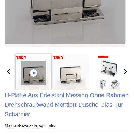
H-Platte Aus Edelstahl Messing Ohne Rahmen
Drehschraubwand Montiert Dusche Glas Tür
Scharnier
taky
Markenbezeichnung: